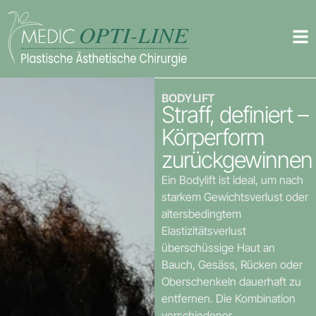
BODYLIFT
Straff, definiert –
Körperform
zurückgewinnen
Ein Bodylift ist ideal, um nach
starkem Gewichtsverlust oder
altersbedingtem
Elastizitätsverlust
überschüssige Haut an
Bauch, Gesäss, Rücken oder
Oberschenkeln dauerhaft zu
entfernen. Die Kombination
verschiedener