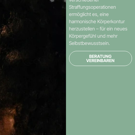
Straffungsoperationen
ermöglicht es, eine
harmonische Körperkontur
herzustellen – für ein neues
Körpergefühl und mehr
Selbstbewusstsein.
BERATUNG
VEREINBAREN