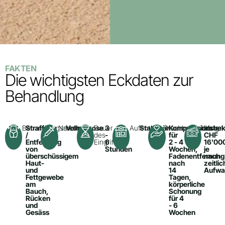
FAKTEN
Die wichtigsten Eckdaten zur
Behandlung
Behandlungsmethode:
Straffung
Narkose:
Vollnarkose
Dauer
3
Aufenthalt:
Stationär
Nachbehandlung:
Kompressionsbek
Kosten:
ab
/
des
-
für
CHF
Entfernung
Eingriffs:
6
2 - 4
16'00
von
Stunden
Wochen,
je
überschüssigem
Fadenentfernung
nach
Haut-
nach
zeitli
und
14
Aufwa
Fettgewebe
Tagen,
am
körperliche
Bauch,
Schonung
Rücken
für 4
und
- 6
Gesäss
Wochen