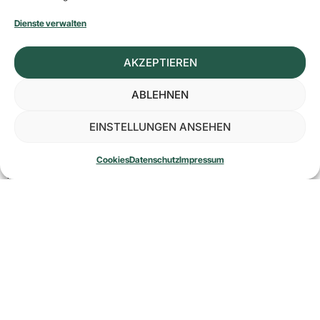
sondern auch im Spiegelbild. Wer sich selbst wiedererkennt,
Dienste verwalten
fühlt sich wohler und tritt selbstbewusster auf.
Natürliche Schönheitsbehandlungen geben Raum für gezielte
AKZEPTIEREN
Verbesserungen ohne Brüche im Gesichtsausdruck. Sie sind
ABLEHNEN
ideal für Menschen, die feine Veränderungen schätzen und
grossen Wert auf Authentizität legen.
EINSTELLUNGEN ANSEHEN
Zudem lassen sich viele dieser Behandlungen wiederholen
oder anpassen, sodass sie sich sanft weiterentwickeln
Cookies
Datenschutz
Impressum
können – ganz nach persönlichem Empfinden.
Für wen sind natürliche
Schönheitsbehandlungen geeignet?
Diese Art der Behandlung eignet sich besonders für:
Personen, die erste Altersveränderungen bemerken
Menschen, die sich eine sanfte Verbesserung ohne OP
wünschen