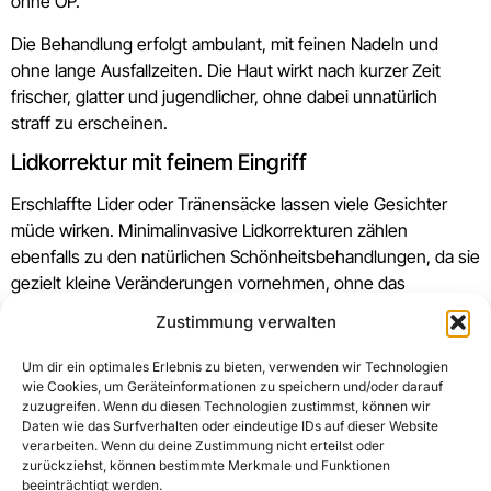
ohne OP.
Die Behandlung erfolgt ambulant, mit feinen Nadeln und
ohne lange Ausfallzeiten. Die Haut wirkt nach kurzer Zeit
frischer, glatter und jugendlicher, ohne dabei unnatürlich
straff zu erscheinen.
Lidkorrektur mit feinem Eingriff
Erschlaffte Lider oder Tränensäcke lassen viele Gesichter
müde wirken. Minimalinvasive Lidkorrekturen zählen
ebenfalls zu den natürlichen Schönheitsbehandlungen, da sie
gezielt kleine Veränderungen vornehmen, ohne das
charakteristische Erscheinungsbild zu verändern.
Zustimmung verwalten
Das Ergebnis: ein offenerer, wacherer Blick bei erhaltener
Um dir ein optimales Erlebnis zu bieten, verwenden wir Technologien
Mimik.
wie Cookies, um Geräteinformationen zu speichern und/oder darauf
zuzugreifen. Wenn du diesen Technologien zustimmst, können wir
Warum natürliche Schönheitsbehandlungen
Daten wie das Surfverhalten oder eindeutige IDs auf dieser Website
überzeugen
verarbeiten. Wenn du deine Zustimmung nicht erteilst oder
zurückziehst, können bestimmte Merkmale und Funktionen
beeinträchtigt werden.
Natürlichkeit schafft Vertrauen – nicht nur im sozialen Umfeld,